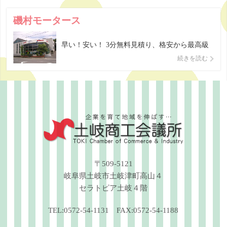
磯村モータース
早い！安い！ 3分無料見積り、格安から最高級
仕上げまで修理方法をお選びいただけます。 お
続きを読む
客様のお車の種類・損傷度合によって修理金額
は変わります。当社では、専用のコンピュータ
を使って3分間で正確な見積書を作成し、ご確
認いただいております。 新車・中古車販売／一
般整備／半日車検／各種 […]
〒509-5121
岐阜県土岐市土岐津町高山４
セラトピア土岐４階
TEL:0572-54-1131 FAX:0572-54-1188