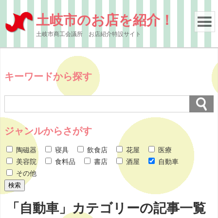
土岐市のお店を紹介！
土岐市商工会議所 お店紹介特設サイト
キーワードから探す
ジャンルからさがす
陶磁器
寝具
飲食店
花屋
医療
美容院
食料品
書店
酒屋
自動車
その他
「自動車」カテゴリーの記事一覧