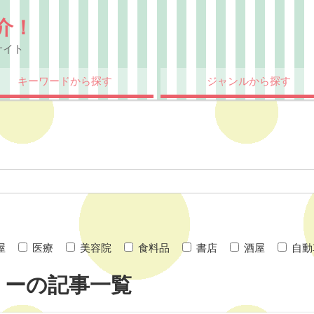
介！
サイト
キーワードから探す
ジャンルから探す
屋
医療
美容院
食料品
書店
酒屋
自動
リーの記事一覧