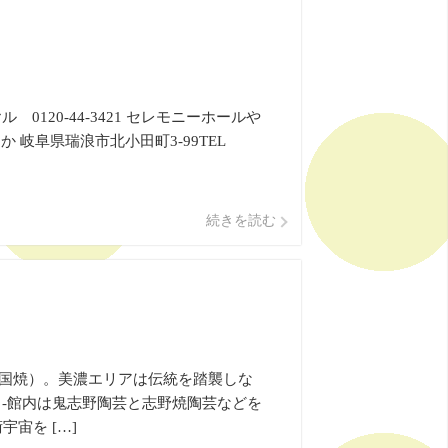
20-44-3421 セレモニーホールや
すか 岐阜県瑞浪市北小田町3-99TEL
続きを読む
国焼）。美濃エリアは伝統を踏襲しな
-館内は鬼志野陶芸と志野焼陶芸などを
宙を […]