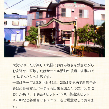
大勢でゆったり楽しく気軽にお好み焼きを焼きながら
お友達やご家族またはサークル活動の後過ごす事ので
きるぴったりのお店です。
一階はテーブル5卓小上り5卓、2階は要予約で新忘年会
を始め各種宴会パーティも出来る堀ごたつ式（50名収
容）があり、子供会Aセット￥1680、美濃焼セット
￥2500など各種セットメニューをご用意致しておりま
す。